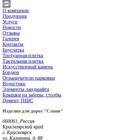
Telegram
О компании
Print
Продукция
Услуги
Новости
Отзывы
Галерея
Контакты
Брусчатка
Тротуарная плитка
Тактильная плитка
Искусственный камень
Бордюр
Ограничители парковки
Водостоки
Элементы ландшафта
Крышки на заборы, столбы
Цемент, ПЩС
Изделия для дорог "Слави"
660061, Россия
Красноярский край
г. Красноярск
ул. Калинина. д. 88