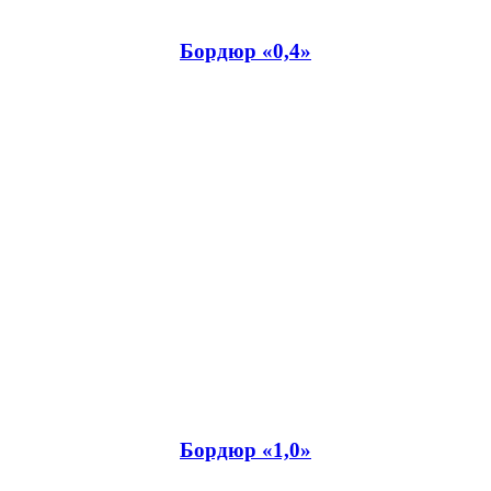
Бордюр «0,4»
Бордюр «1,0»