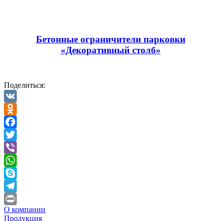
Бетонные ограничители парковки
«Декоративный столб»
Поделиться:
VK
Odnoklassniki
Facebook
Twitter
Viber
WhatsApp
Skype
Telegram
О компании
Print
Продукция