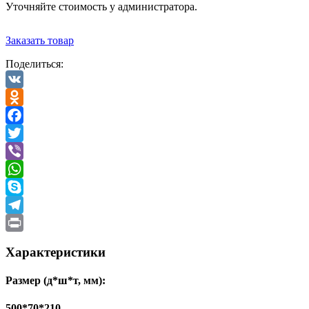
Уточняйте стоимость у администратора.
Заказать товар
Поделиться:
VK
Odnoklassniki
Facebook
Twitter
Viber
WhatsApp
Skype
Telegram
Print
Характеристики
Размер (д*ш*т, мм):
500*70*210