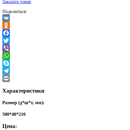
Заказать товар
Поделиться:
VK
Odnoklassniki
Facebook
Twitter
Viber
WhatsApp
Skype
Telegram
Print
Характеристики
Размер (д*ш*т, мм):
500*40*210
Цена: