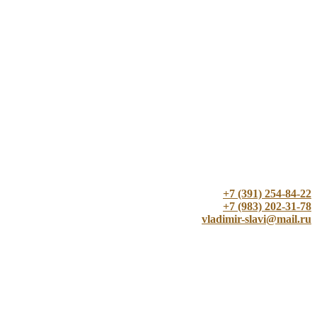
+7 (391) 254-84-22
+7 (983) 202-31-78
vladimir-slavi@mail.ru