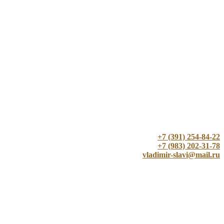
+7 (391) 254-84-22
+7 (983) 202-31-78
vladimir-slavi@mail.ru