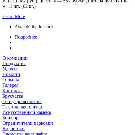
м² (1 шт./87 руб.), цветная — 560 руб/м² (1 шт./94 руб.) В 1 кв.
м. 11 шт. (62 кг.)
Learn More
Availability:
in stock
Подробнее
О компании
Продукция
Услуги
Новости
Отзывы
Галерея
Контакты
Брусчатка
Тротуарная плитка
Тактильная плитка
Искусственный камень
Бордюр
Ограничители парковки
Водостоки
Элементы ландшафта