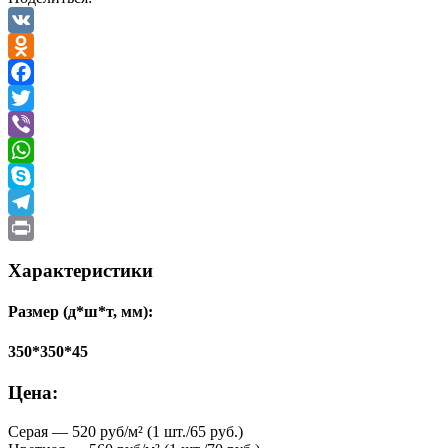
VK
Odnoklassniki
Facebook
Twitter
Viber
WhatsApp
Skype
Telegram
Print
Характеристики
Размер (д*ш*т, мм):
350*350*45
Цена:
Серая — 520 руб/м² (1 шт./65 руб.)