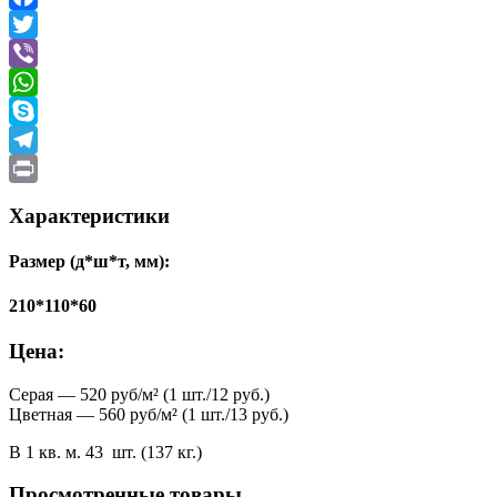
Facebook
Twitter
Viber
WhatsApp
Skype
Telegram
Print
Характеристики
Размер (д*ш*т, мм):
210*110*60
Цена:
Серая — 520 руб/м² (1 шт./12 руб.)
Цветная — 560 руб/м² (1 шт./13 руб.)
В 1 кв. м. 43 шт. (137 кг.)
Просмотренные товары